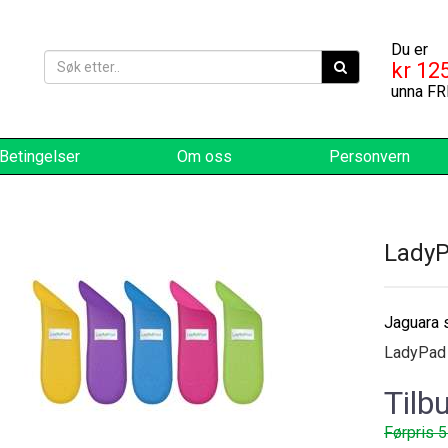
Du er
kr 125
unna FR
Betingelser
Om oss
Personvern
LadyPa
Jaguara s
LadyPad L
Tilb
Førpris 