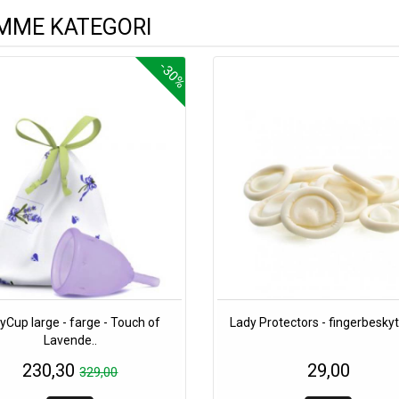
AMME KATEGORI
-30%
yCup large - farge - Touch of
Lady Protectors - fingerbeskyt
Lavende..
230,30
29,00
329,00