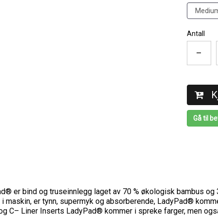
Antall
–
K
Gå til be
d® er bind og truseinnlegg laget av 70 % økologisk bambus og 
i maskin, er tynn, supermyk og absorberende, LadyPad® kommer i
og C– Liner Inserts LadyPad® kommer i spreke farger, men også 