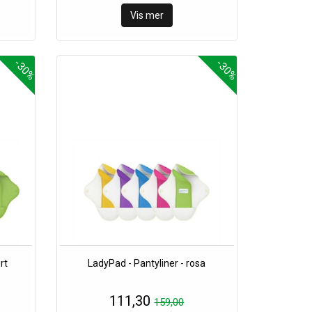
Vis mer
-30%
-30%
rt
LadyPad - Pantyliner - rosa
111,30
159,00