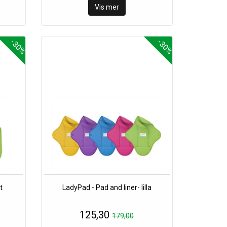
Vis mer
-30%
-30%
t
LadyPad - Pad and liner- lilla
125,30
179,00