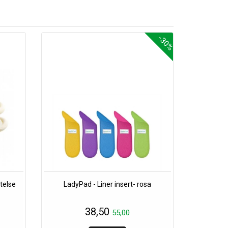
-30%
telse
LadyPad - Liner insert- rosa
38,50
55,00