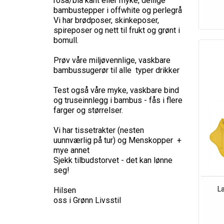
rosa/blå kant eller myke, deilige
bambustepper i offwhite og perlegrå
Vi har brødposer, skinkeposer,
spireposer og nett til frukt og grønt i
bomull.
Prøv våre miljøvennlige, vaskbare
bambussugerør til alle typer drikker
Test også våre myke, vaskbare bind
og truseinnlegg i bambus - fås i flere
farger og størrelser.
Vi har tissetrakter (nesten
uunnværlig på tur) og Menskopper +
mye annet
Sjekk tilbudstorvet - det kan lønne
seg!
La
Hilsen
oss i Grønn Livsstil