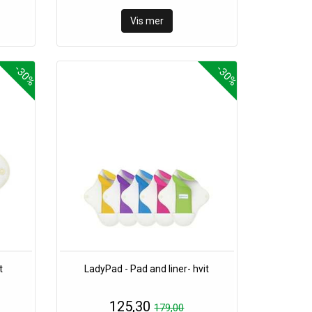
Vis mer
-30%
-30%
t
LadyPad - Pad and liner- hvit
125,30
179,00