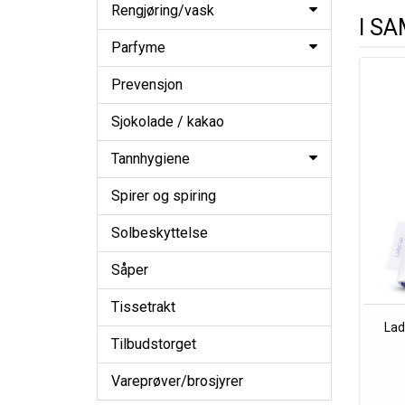
Rengjøring/vask
I S
Parfyme
Prevensjon
Sjokolade / kakao
Tannhygiene
Spirer og spiring
Solbeskyttelse
Såper
Tissetrakt
Lad
Tilbudstorget
Vareprøver/brosjyrer