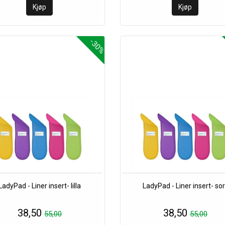
-30%
LadyPad - Liner insert- lilla
LadyPad - Liner insert- sor
38,50
38,50
55,00
55,00