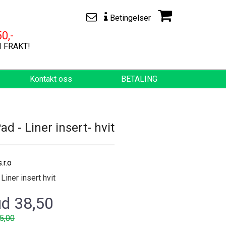
Betingelser
0,-
I FRAKT!
Kontakt oss
BETALING
d - Liner insert- hvit
.r.o
iner insert hvit
ud 38,50
55,00