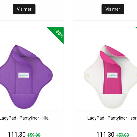
Vis mer
Vis mer
-30%
LadyPad - Pantyliner - lilla
LadyPad - Pantyliner - sor
111,30
111,30
159,00
159,00