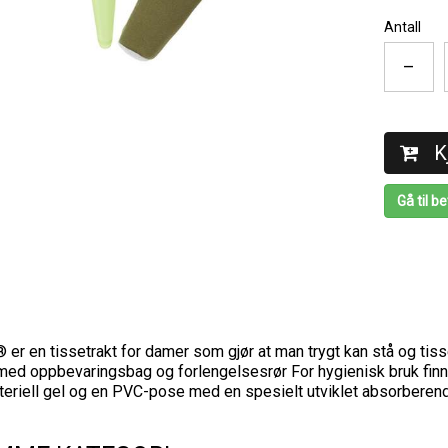
Antall
–
K
Gå til be
er en tissetrakt for damer som gjør at man trygt kan stå og tis
med oppbevaringsbag og forlengelsesrør For hygienisk bruk finne
teriell gel og en PVC-pose med en spesielt utviklet absorberende 