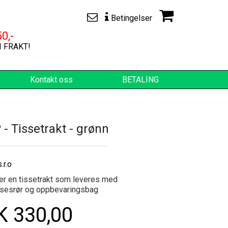
Betingelser
0,-
I FRAKT!
Kontakt oss
BETALING
 - Tissetrakt - grønn
.r.o
r en tissetrakt som leveres med
lsesrør og oppbevaringsbag
 330,00