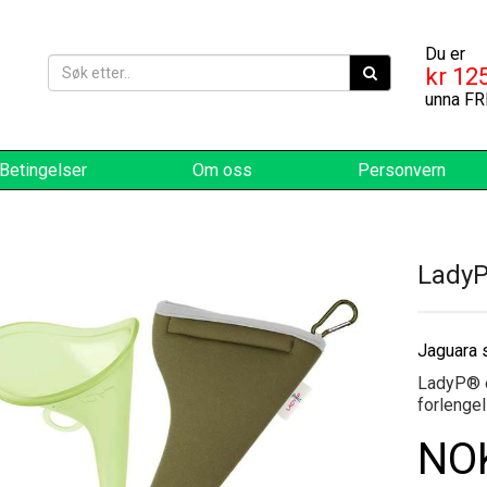
Du er
kr 125
unna FR
Betingelser
Om oss
Personvern
LadyP
Jaguara s
LadyP® e
forlenge
NOK