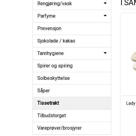
I S
Rengjøring/vask
Parfyme
Prevensjon
Sjokolade / kakao
Tannhygiene
Spirer og spiring
Solbeskyttelse
Såper
Tissetrakt
Lady
Tilbudstorget
Vareprøver/brosjyrer