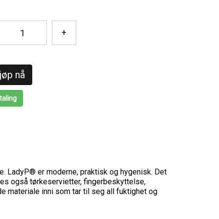
+
jøp nå
taling
se. LadyP® er moderne, praktisk og hygenisk. Det
s også tørkeservietter, fingerbeskyttelse,
materiale inni som tar til seg all fuktighet og