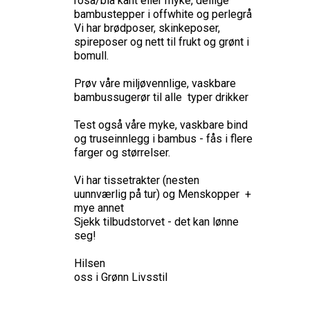
rosa/blå kant eller myke, deilige
bambustepper i offwhite og perlegrå
Vi har brødposer, skinkeposer,
spireposer og nett til frukt og grønt i
bomull.
Prøv våre miljøvennlige, vaskbare
bambussugerør til alle typer drikker
Test også våre myke, vaskbare bind
og truseinnlegg i bambus - fås i flere
farger og størrelser.
Vi har tissetrakter (nesten
uunnværlig på tur) og Menskopper +
mye annet
Sjekk tilbudstorvet - det kan lønne
seg!
Hilsen
oss i Grønn Livsstil