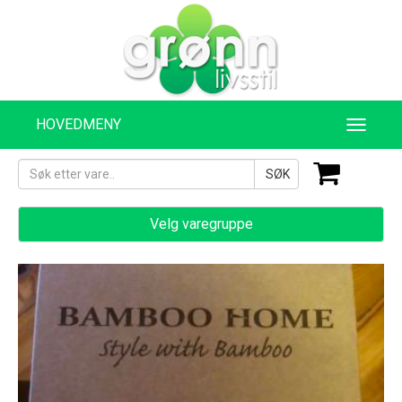
HOVEDMENY
SØK
Velg varegruppe