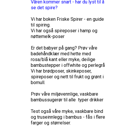
Våren kommer snart - har du lyst til å
se det spire?
Vi har boken Friske Spirer - en guide
til spiring.
Vi har også spireposer i hamp og
nøttemelk-poser
Er det babyer på gang? Prøv våre
badehåndklær med hette med
rosa/blå kant eller myke, deilige
bambustepper i offwhite og perlegrå
Vi har brødposer, skinkeposer,
spireposer og nett til frukt og grønt i
bomull.
Prøv våre miljøvennlige, vaskbare
bambussugerør til alle typer drikker
Test også våre myke, vaskbare bind
og truseinnlegg i bambus - fås i flere
farger og størrelser.