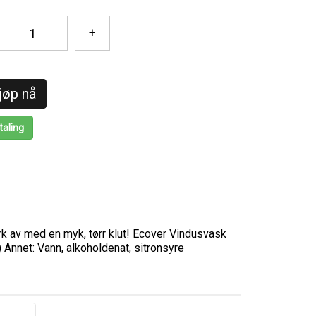
+
jøp nå
taling
rk av med en myk, tørr klut! Ecover Vindusvask
 Annet: Vann, alkoholdenat, sitronsyre