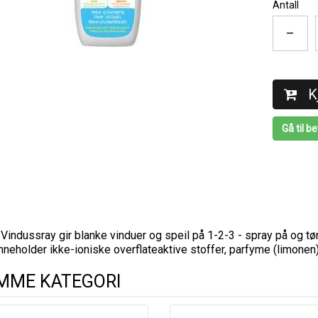
Antall
–
K
Gå til be
Vindussray gir blanke vinduer og speil på 1-2-3 - spray på og tø
nneholder ikke-ioniske overflateaktive stoffer, parfyme (limonen)
AMME KATEGORI