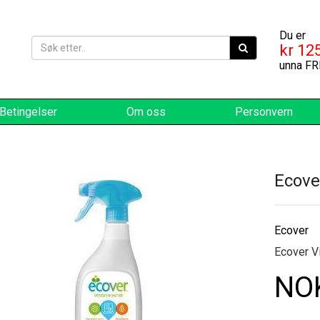
Du er
kr 125
unna FR
Betingelser
Om oss
Personvern
Ecove
Ecover
Ecover Vi
NOK